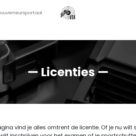
ouverneursportaal
tterslicentie
Organisatie
Schietsport
Over ons
— Licenties —
ina vind je alles omtrent de licentie. Of je nu wilt
 wilt inschrijven voor het examen of je sportschutt