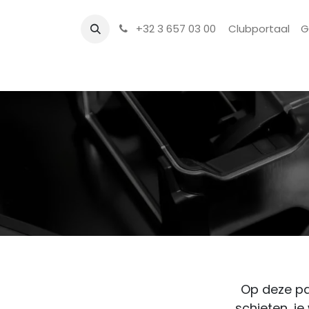
+32 3 657 03 00
Clubportaal
G
Laatste nieuws
Activiteiten
Sportschu
Op deze pag
schieten, je