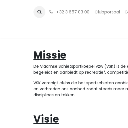
+32 3 657 03 00
Clubportaal
G
Laatste nieuws
Activiteiten
Sportschu
Missie
De Vlaamse Schietsportkoepel vzw (VSK) is de en
begeleidt en aanbiedt op recreatief, competiti
VSK verenigt clubs die het sportschieten aanb
en verbreden ons aanbod zodat steeds meer men
disciplines en takken.
Visie