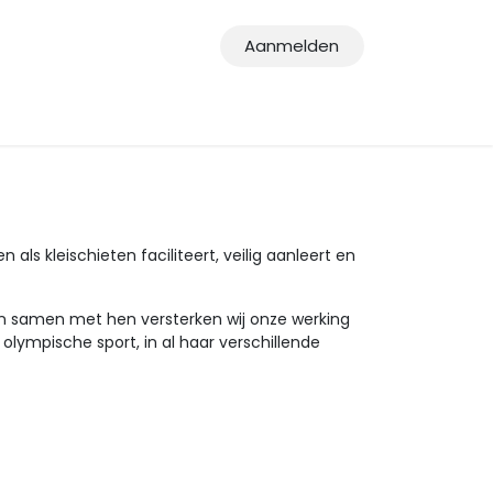
Aanmelden
Contact
Webshop
Handtekenportaal
Veelgestelde 
ls kleischieten faciliteert, veilig aanleert en
en samen met hen versterken wij onze werking
ympische sport, in al haar verschillende