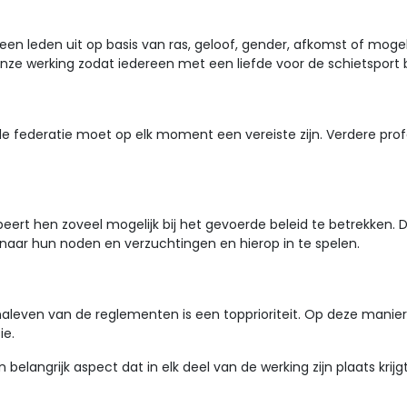
en leden uit op basis van ras, geloof, gender, afkomst of mogel
nze werking zodat iedereen met een liefde voor de schietsport b
n de federatie moet op elk moment een vereiste zijn. Verdere p
rt hen zoveel mogelijk bij het gevoerde beleid te betrekken. Di
naar hun noden en verzuchtingen en hierop in te spelen.
naleven van de reglementen is een topprioriteit. Op deze manier w
ie.
elangrijk aspect dat in elk deel van de werking zijn plaats krijgt