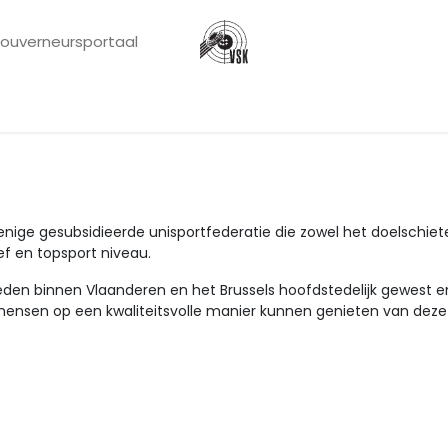
ouverneursportaal
tterslicentie
Organisatie
Schietsport
Over ons
ige gesubsidieerde unisportfederatie die zowel het doelschieten a
ef en topsport niveau.
ieden binnen Vlaanderen en het Brussels hoofdstedelijk gewest 
sen op een kwaliteitsvolle manier kunnen genieten van deze ol